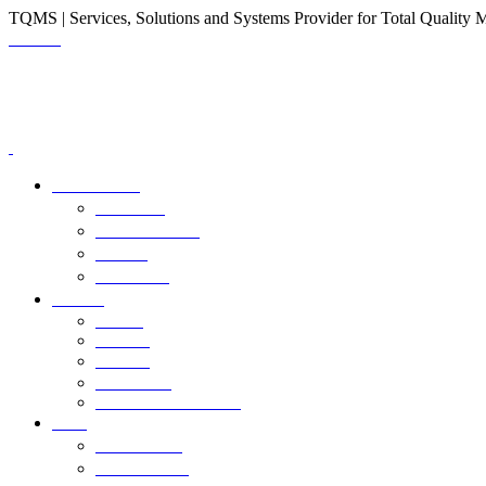
TQMS | Services, Solutions and Systems Provider for Total Quality
로그인
TQMS 소개
회사소개
주요사업실적
고객사
오시는 길
컨설팅
CMMI
CMMC
SP인증
ISO 26262
Process Visualization
심사
CMMI 심사
CMMC 심사